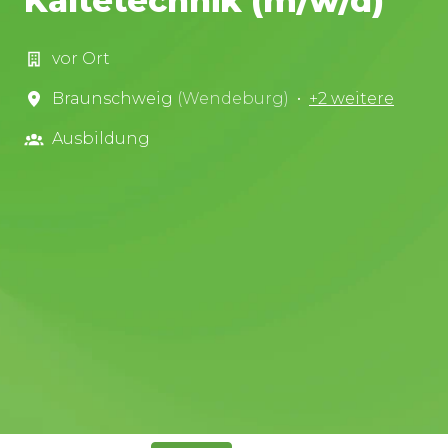
Kältetechnik (m/w/d)
vor Ort
Braunschweig
(
Wendeburg
)
•
+2 weitere
Ausbildung